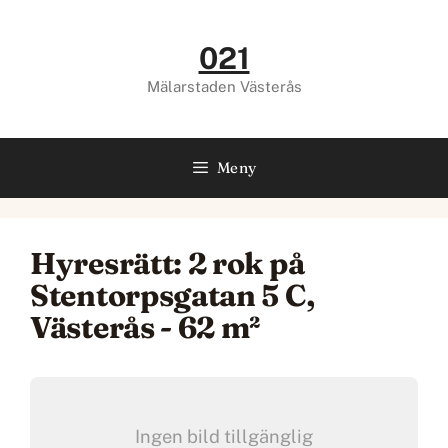
Hoppa
till
021
innehåll
Mälarstaden Västerås
Meny
Hyresrätt: 2 rok på
Stentorpsgatan 5 C,
Västerås - 62 m²
Ingen bild tillgänglig