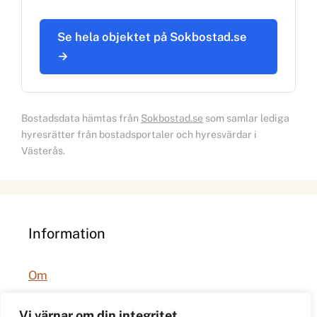
Se hela objektet på Sokbostad.se
→
Bostadsdata hämtas från
Sokbostad.se
som samlar lediga
hyresrätter från bostadsportaler och hyresvärdar i
Västerås.
Information
Om
Integritetspolicy
Vi värnar om din integritet