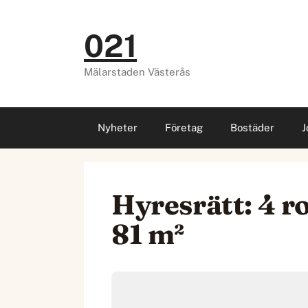
Hoppa
till
021
innehåll
Mälarstaden Västerås
Nyheter
Företag
Bostäder
J
Hyresrätt: 4 r
81 m²