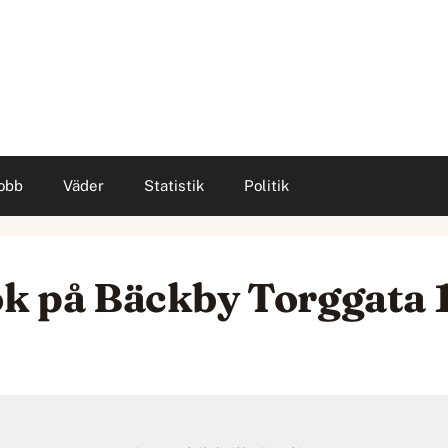
obb
Väder
Statistik
Politik
ok på Bäckby Torggata 1