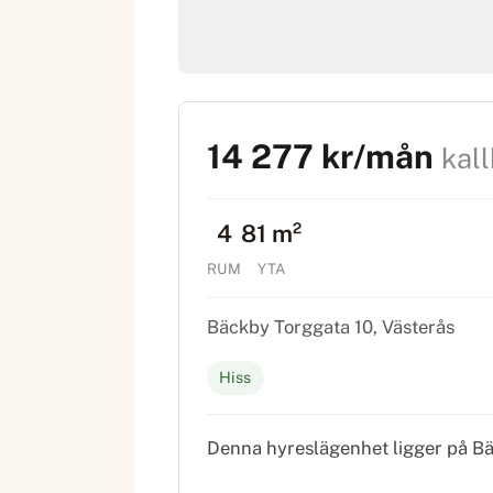
14 277 kr/mån
kal
4
81 m²
RUM
YTA
Bäckby Torggata 10, Västerås
Hiss
Denna hyreslägenhet ligger på Bäc