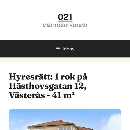
Hoppa
till
021
innehåll
Mälarstaden Västerås
Meny
Hyresrätt: 1 rok på
Hästhovsgatan 12,
Västerås - 41 m²