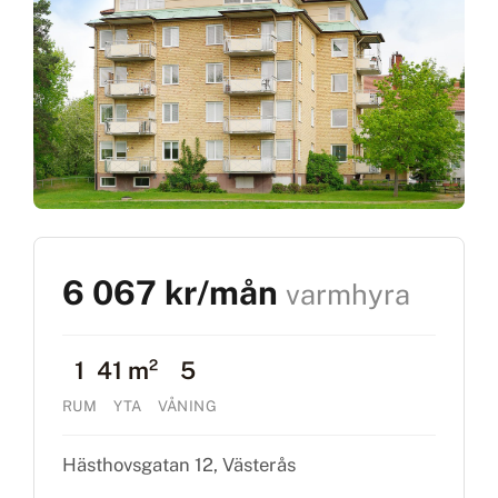
6 067 kr/mån
varmhyra
1
41 m²
5
RUM
YTA
VÅNING
Hästhovsgatan 12, Västerås