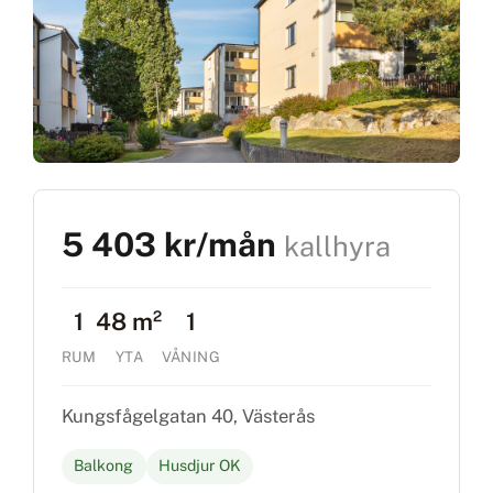
5 403 kr/mån
kallhyra
1
48 m²
1
RUM
YTA
VÅNING
Kungsfågelgatan 40, Västerås
Balkong
Husdjur OK