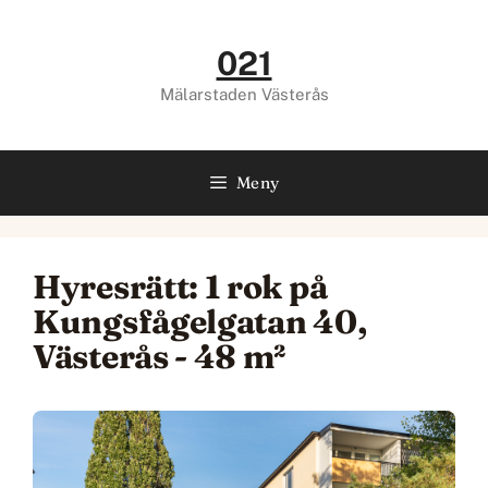
Hoppa
till
021
innehåll
Mälarstaden Västerås
Meny
Hyresrätt: 1 rok på
Kungsfågelgatan 40,
Västerås - 48 m²