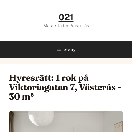
Hoppa
till
021
innehåll
Mälarstaden Västerås
Meny
Hyresrätt: 1 rok på
Viktoriagatan 7, Västerås -
30 m²