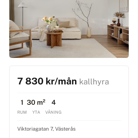
7 830 kr/mån
kallhyra
1
30 m²
4
RUM
YTA
VÅNING
Viktoriagatan 7, Västerås