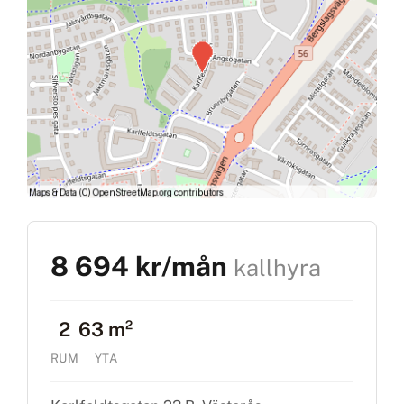
8 694 kr/mån
kallhyra
2
63 m²
RUM
YTA