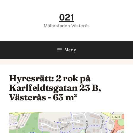
Hoppa
till
021
innehåll
Mälarstaden Västerås
Meny
Hyresrätt: 2 rok på
Karlfeldtsgatan 23 B,
Västerås - 63 m²