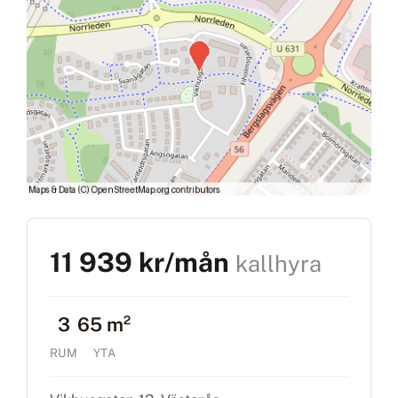
11 939 kr/mån
kallhyra
3
65 m²
RUM
YTA