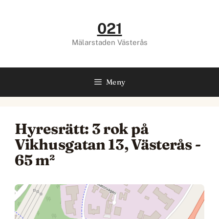
Hoppa
till
021
innehåll
Mälarstaden Västerås
Meny
Hyresrätt: 3 rok på
Vikhusgatan 13, Västerås -
65 m²