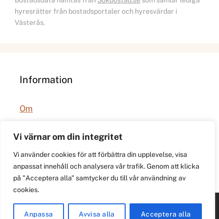
Bostadsdata hämtas från
Sokbostad.se
som samlar lediga
hyresrätter från bostadsportaler och hyresvärdar i
Västerås.
Information
Om
Integritetspolicy
Vi värnar om din integritet
Vi använder cookies för att förbättra din upplevelse, visa
anpassat innehåll och analysera vår trafik. Genom att klicka
på "Acceptera alla" samtycker du till vår användning av
cookies.
© 2026 021.se. Lokal stadspuls för Västerås.
Anpassa
Avvisa alla
Acceptera alla