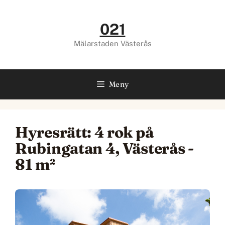
Hoppa
till
021
innehåll
Mälarstaden Västerås
Meny
Hyresrätt: 4 rok på
Rubingatan 4, Västerås -
81 m²