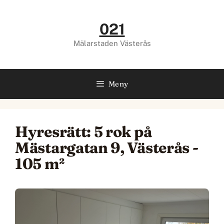
Hoppa
till
021
innehåll
Mälarstaden Västerås
Meny
Hyresrätt: 5 rok på
Mästargatan 9, Västerås -
105 m²