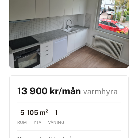
13 900 kr/mån
varmhyra
5
105 m²
1
RUM
YTA
VÅNING