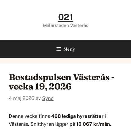
Hoppa
till
021
innehåll
Mälarstaden Västerås
Meny
Bostadspulsen Västerås -
vecka 19, 2026
4 maj 2026
av
Sync
Denna vecka finns
468 lediga hyresrätter
i
Västerås. Snitthyran ligger på
10 067 kr/mån
.