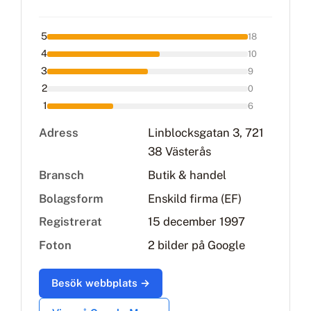
5
18
4
10
3
9
2
0
1
6
Adress
Linblocksgatan 3, 721
38 Västerås
Bransch
Butik & handel
Bolagsform
Enskild firma (EF)
Registrerat
15 december 1997
Foton
2 bilder på Google
Besök webbplats →