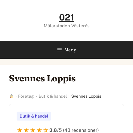
Hoppa
till
021
innehåll
Mälarstaden Västerås
Meny
Svennes Loppis
›
Företag
›
Butik & handel
›
Svennes Loppis
Butik & handel
★★★★☆
3,8
/5 (43 recensioner)