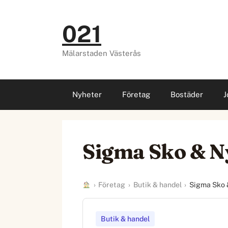
Hoppa
till
021
innehåll
Mälarstaden Västerås
Nyheter
Företag
Bostäder
J
Sigma Sko & N
›
Företag
›
Butik & handel
›
Sigma Sko 
Butik & handel