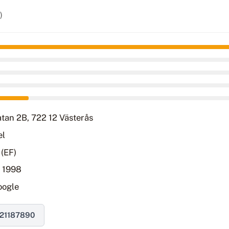
)
tan 2B, 722 12 Västerås
el
 (EF)
 1998
oogle
21187890