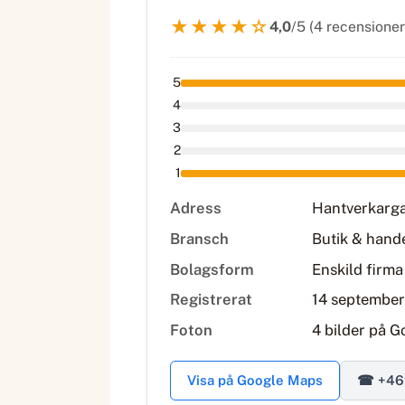
★★★★☆
4,0
/5 (4 recensioner
5
4
3
2
1
Adress
Hantverkarga
Bransch
Butik & hand
Bolagsform
Enskild firma
Registrerat
14 september
Foton
4 bilder på G
Visa på Google Maps
☎ +46