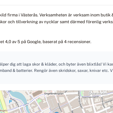
ild firma i Västerås. Verksamheten är verksam inom butik 
skor och tillverkning av nycklar samt därmed förenlig verk
t 4,0 av 5 på Google, baserat på 4 recensioner.
er dig att laga skor & kläder, och byter även blixtlås! Vi ka
mband & batterier. Rengör även skridskor, saxar, knivar etc. V