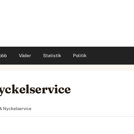
obb
Väder
Statistik
Politik
yckelservice
& Nyckelservice