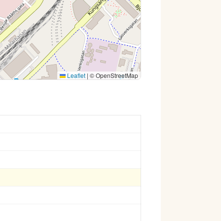
Leaflet
|
© OpenStreetMap