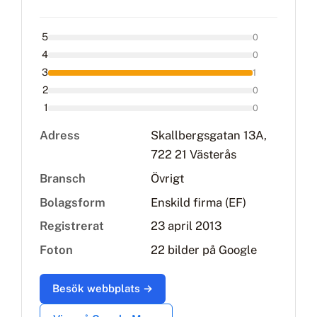
5
0
4
0
3
1
2
0
1
0
Adress
Skallbergsgatan 13A,
722 21 Västerås
Bransch
Övrigt
Bolagsform
Enskild firma (EF)
Registrerat
23 april 2013
Foton
22 bilder på Google
Besök webbplats →