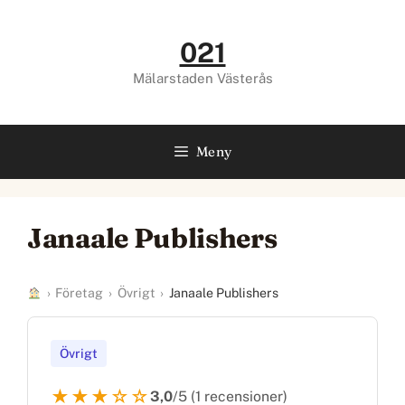
Hoppa
till
021
innehåll
Mälarstaden Västerås
Meny
Janaale Publishers
›
Företag
›
Övrigt
›
Janaale Publishers
Övrigt
★★★☆☆
3,0
/5 (1 recensioner)