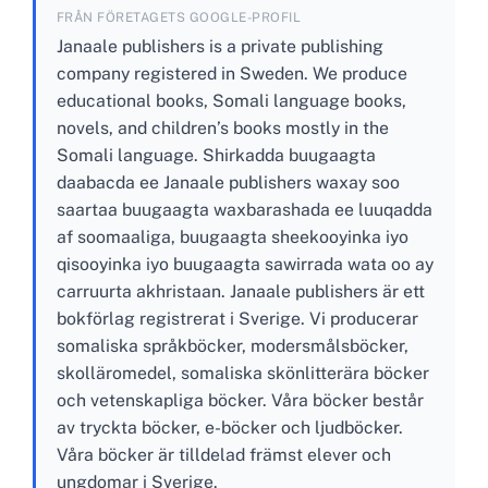
FRÅN FÖRETAGETS GOOGLE-PROFIL
Janaale publishers is a private publishing
company registered in Sweden. We produce
educational books, Somali language books,
novels, and children’s books mostly in the
Somali language. Shirkadda buugaagta
daabacda ee Janaale publishers waxay soo
saartaa buugaagta waxbarashada ee luuqadda
af soomaaliga, buugaagta sheekooyinka iyo
qisooyinka iyo buugaagta sawirrada wata oo ay
carruurta akhristaan. Janaale publishers är ett
bokförlag registrerat i Sverige. Vi producerar
somaliska språkböcker, modersmålsböcker,
skolläromedel, somaliska skönlitterära böcker
och vetenskapliga böcker. Våra böcker består
av tryckta böcker, e-böcker och ljudböcker.
Våra böcker är tilldelad främst elever och
ungdomar i Sverige.