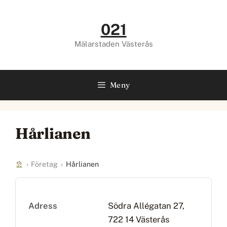
Hoppa
till
021
innehåll
Mälarstaden Västerås
Meny
Hårlianen
›
Företag
›
Hårlianen
Adress
Södra Allégatan 27,
722 14 Västerås