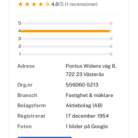
★★★★☆
4,0
/5 (1 recensioner)
5
0
4
1
3
0
2
0
1
0
Adress
Pontus Widens väg 8,
722 23 Västerås
Org.nr
556060-5213
Bransch
Fastighet & mäklare
Bolagsform
Aktiebolag (AB)
Registrerat
17 december 1954
Foton
1 bilder på Google