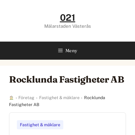
Hoppa
till
021
innehåll
Mälarstaden Västerås
Meny
Rocklunda Fastigheter AB
›
Företag
›
Fastighet & mäklare
›
Rocklunda
Fastigheter AB
Fastighet & mäklare