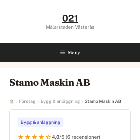
Hoppa
till
021
innehåll
Mälarstaden Västerås
Meny
Stamo Maskin AB
›
Företag
›
Bygg & anläggning
›
Stamo Maskin AB
Bygg & anläggning
★★★★☆
4,0
/5 (6 recensioner)