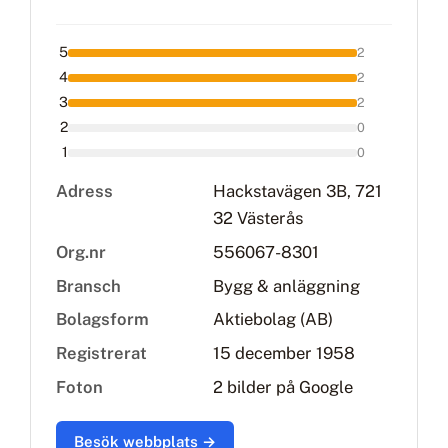
5
2
4
2
3
2
2
0
1
0
Adress
Hackstavägen 3B, 721
32 Västerås
Org.nr
556067-8301
Bransch
Bygg & anläggning
Bolagsform
Aktiebolag (AB)
Registrerat
15 december 1958
Foton
2 bilder på Google
Besök webbplats →