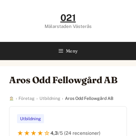
Hoppa
till
021
innehåll
Mälarstaden Västerås
Meny
Aros Odd Fellowgård AB
›
Företag
›
Utbildning
›
Aros Odd Fellowgård AB
Utbildning
★★★★☆
4,3
/5 (24 recensioner)