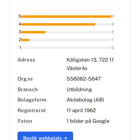
5
11
4
9
3
3
2
1
1
0
Adress
Källgatan 13, 722 11
Västerås
Org.nr
556082-5647
Bransch
Utbildning
Bolagsform
Aktiebolag (AB)
Registrerat
11 april 1962
Foton
1 bilder på Google
Besök webbplats →