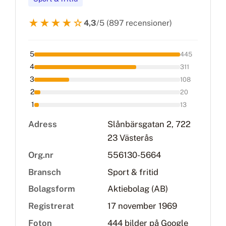
★★★★☆
4,3
/5 (897 recensioner)
5
445
4
311
3
108
2
20
1
13
Adress
Slånbärsgatan 2, 722
23 Västerås
Org.nr
556130-5664
Bransch
Sport & fritid
Bolagsform
Aktiebolag (AB)
Registrerat
17 november 1969
Foton
444 bilder på Google