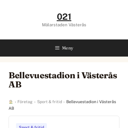
Hoppa
till
021
innehåll
Mälarstaden Västerås
Meny
Bellevuestadion i Västerås
AB
›
Företag
›
Sport & fritid
›
Bellevuestadion i Västerås
AB
Sport & fritid