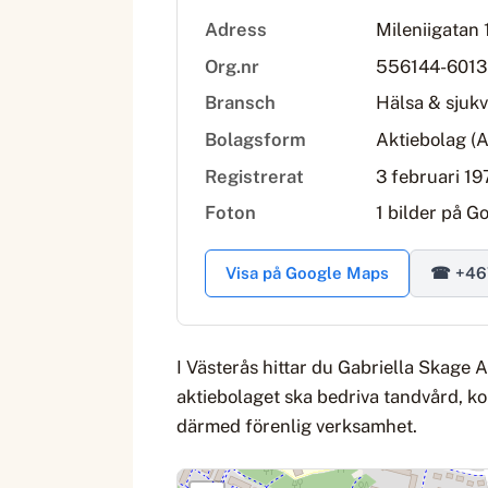
Adress
Mileniigatan 
Org.nr
556144-6013
Bransch
Hälsa & sjuk
Bolagsform
Aktiebolag (
Registrerat
3 februari 19
Foton
1 bilder på G
Visa på Google Maps
☎ +46
I Västerås hittar du Gabriella Skage 
aktiebolaget ska bedriva tandvård, 
därmed förenlig verksamhet.