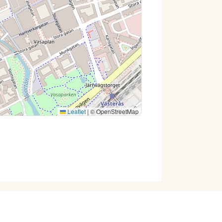
Leaflet
|
© OpenStreetMap