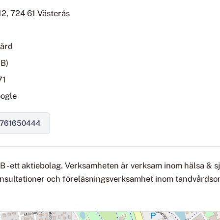
12, 724 61 Västerås
vård
AB)
71
oogle
761650444
AB - ett aktiebolag. Verksamheten är verksam inom hälsa & 
konsultationer och föreläsningsverksamhet inom tandvårds