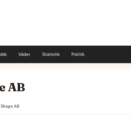
obb
Väder
Statistik
Politik
ge AB
a Skage AB