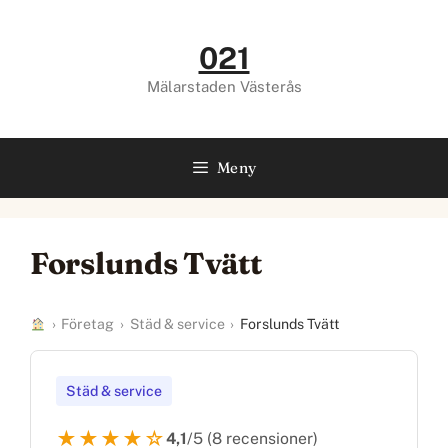
Hoppa
till
021
innehåll
Mälarstaden Västerås
Meny
Forslunds Tvätt
›
Företag
›
Städ & service
›
Forslunds Tvätt
Städ & service
★★★★☆
4,1
/5 (8 recensioner)