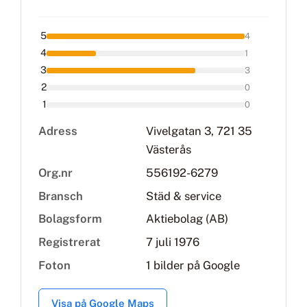
5
4
4
1
3
3
2
0
1
0
Adress
Vivelgatan 3, 721 35
Västerås
Org.nr
556192-6279
Bransch
Städ & service
Bolagsform
Aktiebolag (AB)
Registrerat
7 juli 1976
Foton
1 bilder på Google
Visa på Google Maps