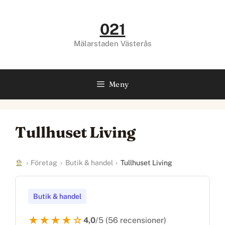
Hoppa
till
021
innehåll
Mälarstaden Västerås
Meny
Tullhuset Living
›
Företag
›
Butik & handel
›
Tullhuset Living
Butik & handel
★★★★☆
4,0
/5 (56 recensioner)