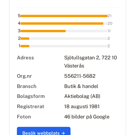
5
21
4
20
3
11
2
2
1
2
Adress
Sjötullsgatan 2, 722 10
Västerås
Org.nr
556211-5682
Bransch
Butik & handel
Bolagsform
Aktiebolag (AB)
Registrerat
18 augusti 1981
Foton
46 bilder på Google
Besök webbplats →