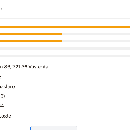
)
n 86, 721 36 Västerås
8
mäklare
AB)
84
oogle