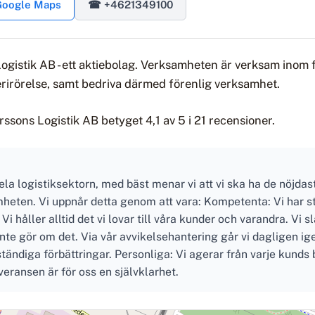
 Google Maps
☎ +4621349100
Logistik AB - ett aktiebolag. Verksamheten är verksam inom 
erirörelse, samt bedriva därmed förenlig verksamhet.
sons Logistik AB betyget 4,1 av 5 i 21 recensioner.
 hela logistiksektorn, med bäst menar vi att vi ska ha de nöjda
eten. Vi uppnår detta genom att vara: Kompetenta: Vi har st
 håller alltid det vi lovar till våra kunder och varandra. Vi slar
i inte gör om det. Via vår avvikelsehantering går vi dagligen 
ndiga förbättringar. Personliga: Vi agerar från varje kunds 
ransen är för oss en självklarhet.