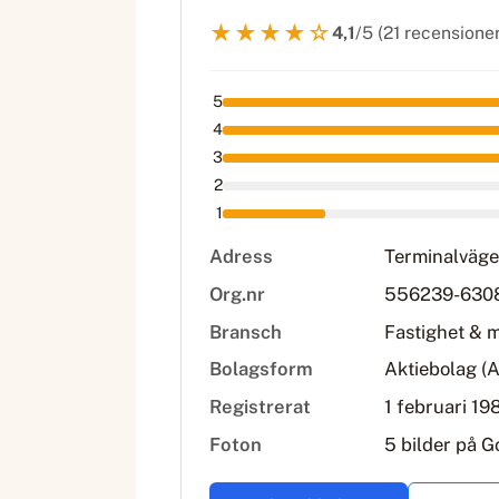
★★★★☆
4,1
/5 (21 recensioner
5
4
3
2
1
Adress
Terminalväge
Org.nr
556239-630
Bransch
Fastighet & 
Bolagsform
Aktiebolag (
Registrerat
1 februari 19
Foton
5 bilder på G