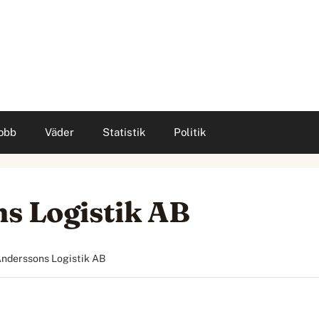
obb
Väder
Statistik
Politik
ns Logistik AB
Anderssons Logistik AB