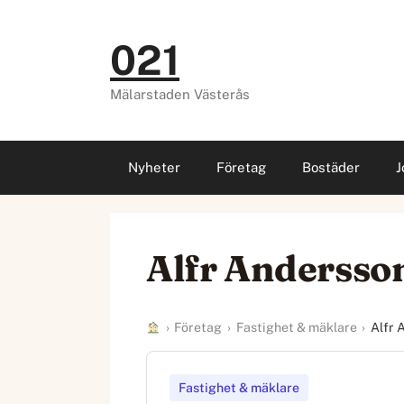
Hoppa
till
021
innehåll
Mälarstaden Västerås
Nyheter
Företag
Bostäder
J
Alfr Andersso
›
Företag
›
Fastighet & mäklare
›
Alfr 
Fastighet & mäklare