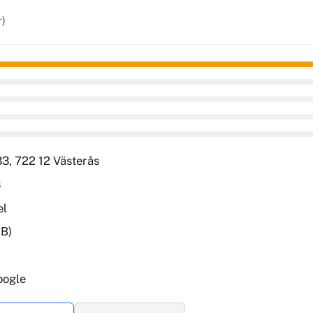
r)
3, 722 12 Västerås
3
el
AB)
oogle