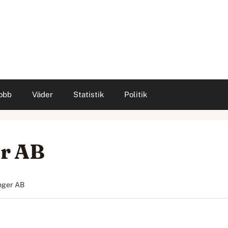
obb
Väder
Statistik
Politik
r AB
nger AB