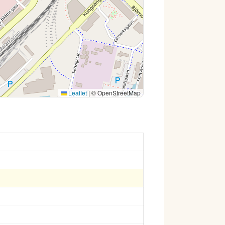
Leaflet
|
© OpenStreetMap