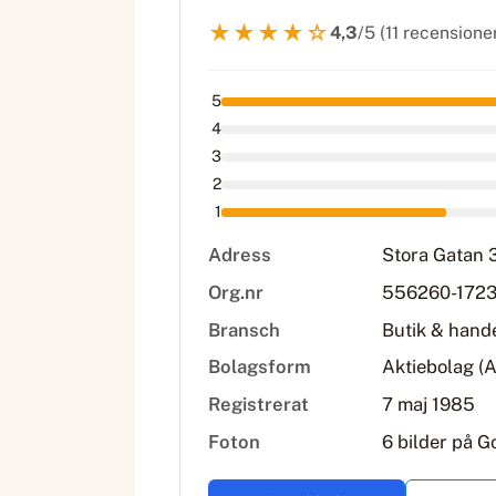
★★★★☆
4,3
/5 (11 recensione
5
4
3
2
1
Adress
Stora Gatan 3
Org.nr
556260-172
Bransch
Butik & hand
Bolagsform
Aktiebolag (
Registrerat
7 maj 1985
Foton
6 bilder på G