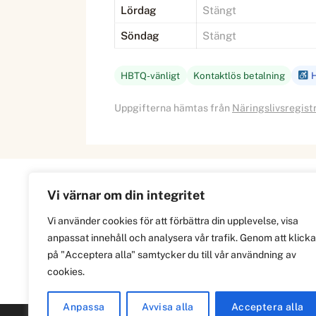
Lördag
Stängt
Söndag
Stängt
HBTQ-vänligt
Kontaktlös betalning
H
Uppgifterna hämtas från
Näringslivsregist
Vi värnar om din integritet
Information
Vi använder cookies för att förbättra din upplevelse, visa
anpassat innehåll och analysera vår trafik. Genom att klicka
Om
på "Acceptera alla" samtycker du till vår användning av
Integritetspolicy
cookies.
Anpassa
Avvisa alla
Acceptera alla