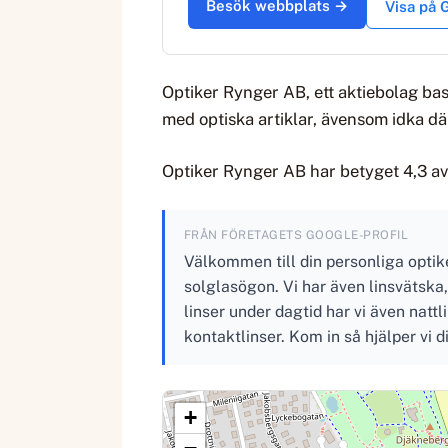
Besök webbplats →
Visa på
Optiker Rynger AB, ett aktiebolag ba
med optiska artiklar, ävensom idka d
Optiker Rynger AB har betyget 4,3 av 
FRÅN FÖRETAGETS GOOGLE-PROFIL
Välkommen till din personliga optik
solglasögon. Vi har även linsvätska
linser under dagtid har vi även natt
kontaktlinser. Kom in så hjälper vi di
+