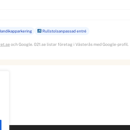
andikapparkering
Rullstolsanpassad entré
ret.se
och Google. 021.se listar företag i Västerås med Google-profil.