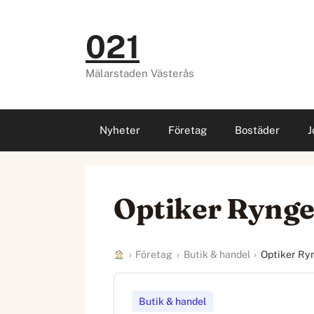
Hoppa
till
021
innehåll
Mälarstaden Västerås
Nyheter
Företag
Bostäder
J
Optiker Rynge
›
Företag
›
Butik & handel
›
Optiker Ry
Butik & handel