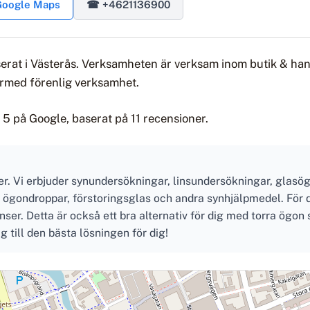
 Google Maps
☎ +4621136900
serat i Västerås. Verksamheten är verksam inom butik & ha
ärmed förenlig verksamhet.
5 på Google, baserat på 11 recensioner.
er. Vi erbjuder synundersökningar, linsundersökningar, glasög
, ögondroppar, förstoringsglas och andra synhjälpmedel. För 
linser. Detta är också ett bra alternativ för dig med torra ögo
g till den bästa lösningen för dig!