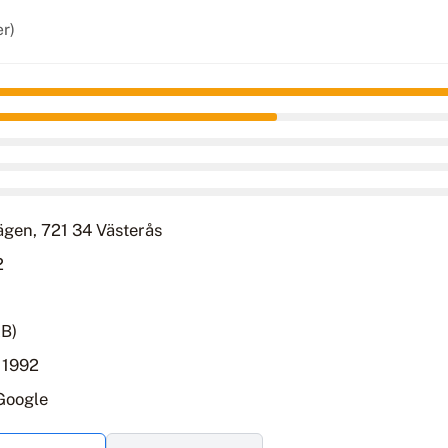
er)
gen, 721 34 Västerås
2
AB)
 1992
Google