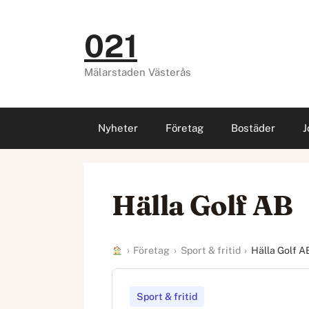
Hoppa
till
021
innehåll
Mälarstaden Västerås
Nyheter
Företag
Bostäder
J
Hälla Golf AB
›
Företag
›
Sport & fritid
›
Hälla Golf A
Sport & fritid