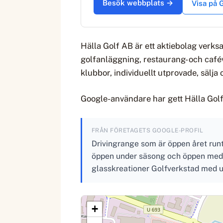
Besök webbplats →
Visa på
Hälla Golf AB är ett aktiebolag verks
golfanläggning, restaurang- och café
klubbor, individuellt utprovade, säl
Google-användare har gett Hälla Golf 
FRÅN FÖRETAGETS GOOGLE-PROFIL
Drivingrange som är öppen året run
öppen under säsong och öppen med v
glasskreationer Golfverkstad med 
+