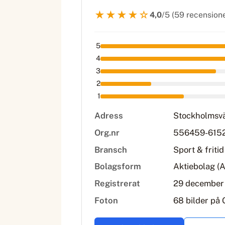
★★★★☆
4,0
/5 (59 recension
5
4
3
2
1
Adress
Stockholmsvä
Org.nr
556459-615
Bransch
Sport & fritid
Bolagsform
Aktiebolag (
Registrerat
29 december
Foton
68 bilder på 