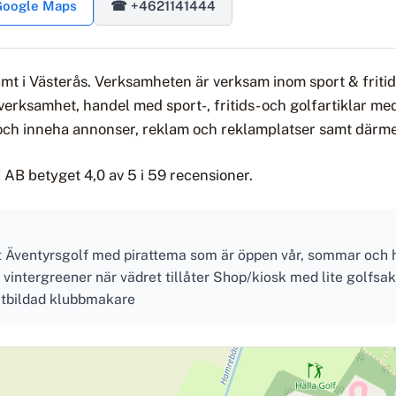
 Google Maps
☎ +4621141444
amt i Västerås. Verksamheten är verksam inom sport & friti
verksamhet, handel med sport-, fritids- och golfartiklar m
ja och inneha annonser, reklam och reklamplatser samt därm
AB betyget 4,0 av 5 i 59 recensioner.
t Äventyrsgolf med pirattema som är öppen vår, sommar och 
intergreener när vädret tillåter Shop/kiosk med lite golfsak
utbildad klubbmakare