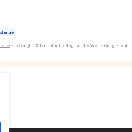
ad entré
ret.se
och Google. 021.se listar företag i Västerås med Google-profil.