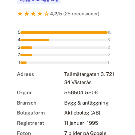
★★★★☆
4,2
/5 (25 recensioner)
5
15
4
5
3
2
2
2
1
1
Adress
Tallmätargatan 3, 721
34 Västerås
Org.nr
556504-5506
Bransch
Bygg & anläggning
Bolagsform
Aktiebolag (AB)
Registrerat
11 januari 1995
Foton
7 bilder på Google