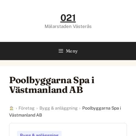
Hoppa
till
021
innehåll
Mälarstaden Västerås
Meny
Poolbyggarna Spa i
Västmanland AB
›
Företag
›
Bygg & anläggning
›
Poolbyggarna Spa i
Västmanland AB
Bygg & anläggning