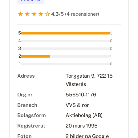
★★★★☆
4,3
/5 (4 recensioner)
5
3
4
0
3
0
2
1
1
0
Adress
Torggatan 9, 722 15
Västerås
Org.nr
556510-1176
Bransch
VVS & rör
Bolagsform
Aktiebolag (AB)
Registrerat
20 mars 1995
Foton
2 bilder på Google