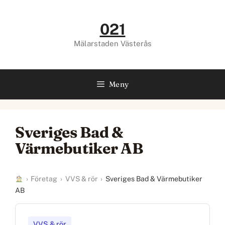
Hoppa
till
021
innehåll
Mälarstaden Västerås
Meny
Sveriges Bad &
Värmebutiker AB
›
Företag
›
VVS & rör
›
Sveriges Bad & Värmebutiker
AB
VVS & rör