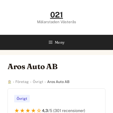
Hoppa
till
021
innehåll
Mälarstaden Västerås
Meny
Aros Auto AB
›
Företag
›
Övrigt
›
Aros Auto AB
Övrigt
★★★★☆
4,3
/5 (301 recensioner)