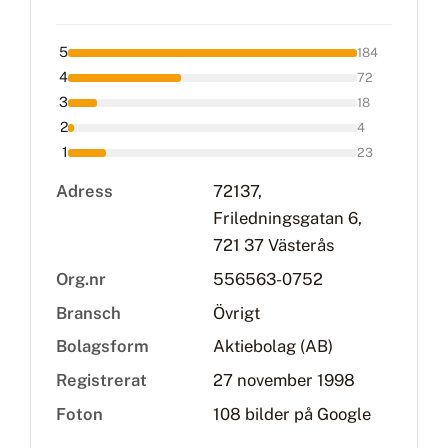
5
184
4
72
3
18
2
4
1
23
Adress
72137,
Friledningsgatan 6,
721 37 Västerås
Org.nr
556563-0752
Bransch
Övrigt
Bolagsform
Aktiebolag (AB)
Registrerat
27 november 1998
Foton
108 bilder på Google