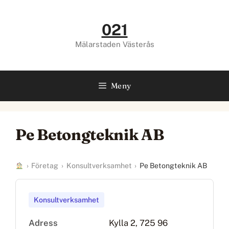
Hoppa
till
021
innehåll
Mälarstaden Västerås
Meny
Pe Betongteknik AB
›
Företag
›
Konsultverksamhet
›
Pe Betongteknik AB
Konsultverksamhet
Adress
Kylla 2, 725 96