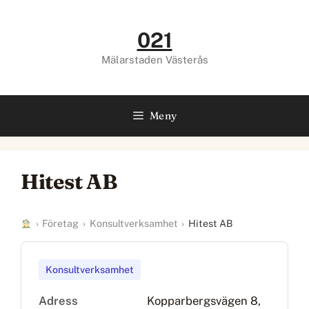
Hoppa
till
021
innehåll
Mälarstaden Västerås
Meny
Hitest AB
›
Företag
›
Konsultverksamhet
›
Hitest AB
Konsultverksamhet
Adress
Kopparbergsvägen 8,