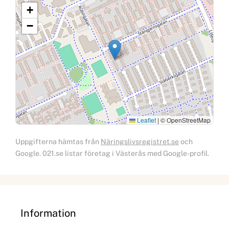
+
−
Leaflet
|
© OpenStreetMap
Uppgifterna hämtas från
Näringslivsregistret.se
och
Google. 021.se listar företag i Västerås med Google-profil.
Information