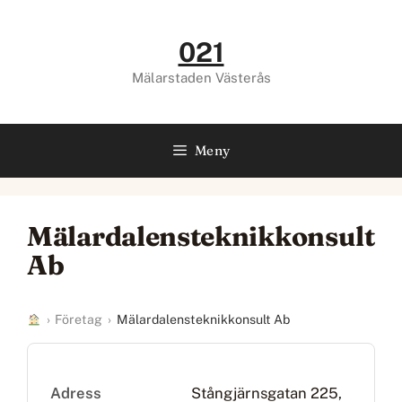
Hoppa
till
021
innehåll
Mälarstaden Västerås
Meny
Mälardalensteknikkonsult
Ab
›
Företag
›
Mälardalensteknikkonsult Ab
Adress
Stångjärnsgatan 225,