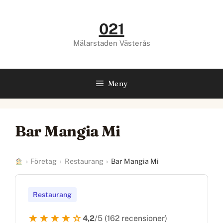
Hoppa
till
021
innehåll
Mälarstaden Västerås
Meny
Bar Mangia Mi
›
Företag
›
Restaurang
›
Bar Mangia Mi
Restaurang
★★★★☆
4,2
/5 (162 recensioner)