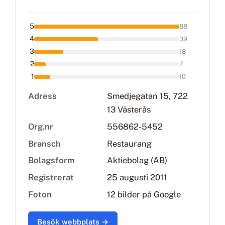
5
88
4
39
3
18
2
7
1
10
Adress
Smedjegatan 15, 722
13 Västerås
Org.nr
556862-5452
Bransch
Restaurang
Bolagsform
Aktiebolag (AB)
Registrerat
25 augusti 2011
Foton
12 bilder på Google
Besök webbplats →