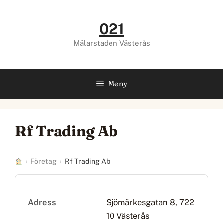
Hoppa
till
021
innehåll
Mälarstaden Västerås
Meny
Rf Trading Ab
›
Företag
›
Rf Trading Ab
Adress
Sjömärkesgatan 8, 722
10 Västerås