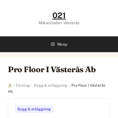
Hoppa
till
021
innehåll
Mälarstaden Västerås
Meny
Pro Floor I Västerås Ab
›
Företag
›
Bygg & anläggning
›
Pro Floor I Västerås
Ab
Bygg & anläggning