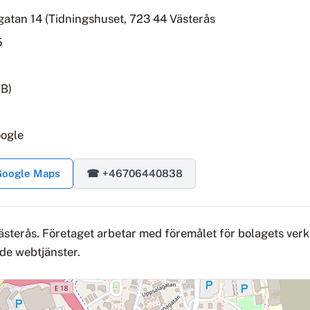
gatan 14 (Tidningshuset, 723 44 Västerås
5
AB)
oogle
 Google Maps
☎ +46706440838
 Västerås. Företaget arbetar med föremålet för bolagets ve
de webtjänster.