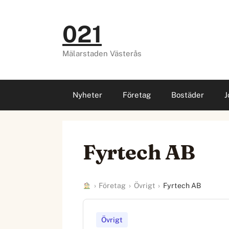
Hoppa
till
021
innehåll
Mälarstaden Västerås
Nyheter
Företag
Bostäder
J
Fyrtech AB
›
Företag
›
Övrigt
›
Fyrtech AB
Övrigt