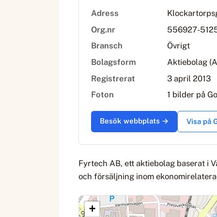
Adress
Klockartorps
Org.nr
556927-512
Bransch
Övrigt
Bolagsform
Aktiebolag (
Registrerat
3 april 2013
Foton
1 bilder på G
Besök webbplats →
Visa på
Fyrtech AB, ett aktiebolag baserat i
och försäljning inom ekonomirelatera
+