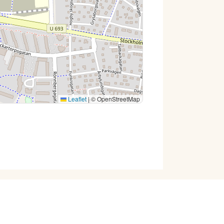
Leaflet
|
© OpenStreetMap