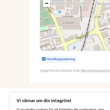
−
Handikapparkering
Uppgifterna hämtas från
Näringslivsregist
Vi värnar om din integritet
Information
Vi använder cookies för att förbättra din upplevelse, visa