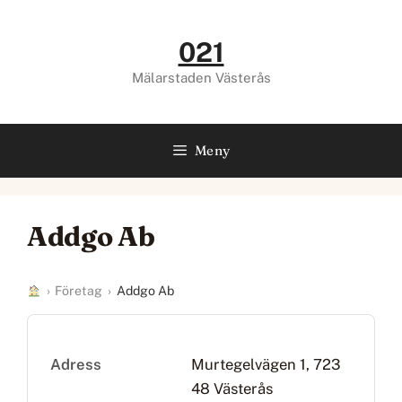
Hoppa
till
021
innehåll
Mälarstaden Västerås
Meny
Addgo Ab
›
Företag
›
Addgo Ab
Adress
Murtegelvägen 1, 723
48 Västerås