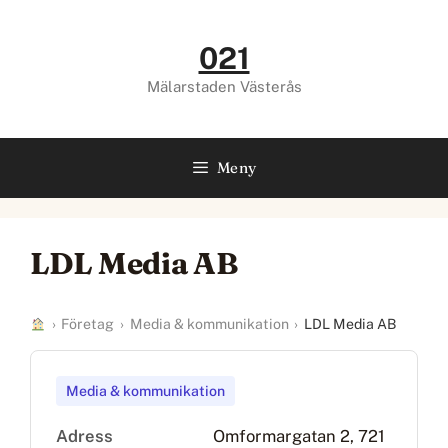
Hoppa
till
021
innehåll
Mälarstaden Västerås
Meny
LDL Media AB
›
Företag
›
Media & kommunikation
›
LDL Media AB
Media & kommunikation
Adress
Omformargatan 2, 721