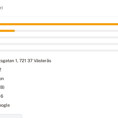
r)
sgatan 1, 721 37 Västerås
2
on
AB)
16
oogle