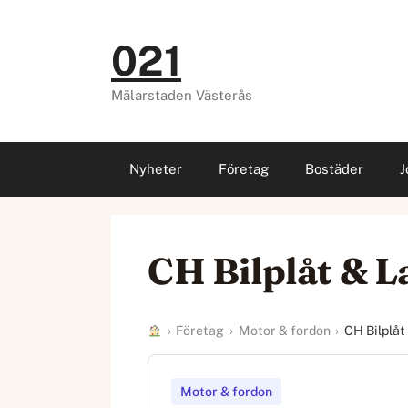
Hoppa
till
021
innehåll
Mälarstaden Västerås
Nyheter
Företag
Bostäder
J
CH Bilplåt & L
›
Företag
›
Motor & fordon
›
CH Bilplåt
Motor & fordon