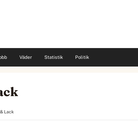
obb
Väder
Statistik
Politik
ack
 & Lack