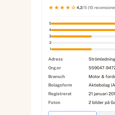
★★★★☆
4,2
/5 (10 recensione
5
4
3
2
1
Adress
Strömledning
Org.nr
559047-947
Bransch
Motor & ford
Bolagsform
Aktiebolag (
Registrerat
21 januari 20
Foton
2 bilder på G