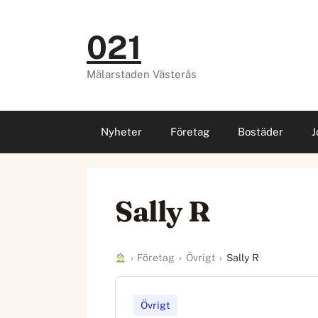
Hoppa
till
021
innehåll
Mälarstaden Västerås
Nyheter
Företag
Bostäder
J
Sally R
›
Företag
›
Övrigt
›
Sally R
Övrigt