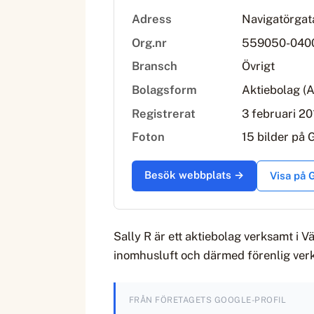
Adress
Navigatörgata
Org.nr
559050-040
Bransch
Övrigt
Bolagsform
Aktiebolag (
Registrerat
3 februari 20
Foton
15 bilder på 
Besök webbplats →
Visa på
Sally R är ett aktiebolag verksamt i V
inomhusluft och därmed förenlig ver
FRÅN FÖRETAGETS GOOGLE-PROFIL