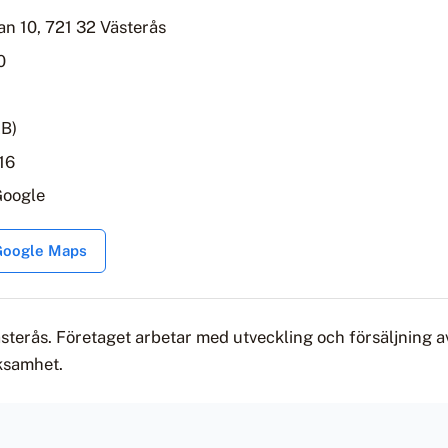
n 10, 721 32 Västerås
0
AB)
16
Google
 Google Maps
ästerås. Företaget arbetar med utveckling och försäljning av
ksamhet.