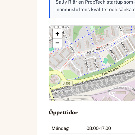
Sally R är en PropTech startup som 
inomhusluftens kvalitet och sänka 
+
−
Öppettider
Måndag
08:00-17:00