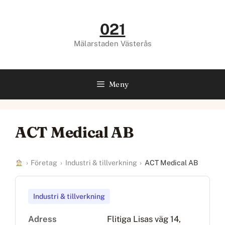
Hoppa
till
021
innehåll
Mälarstaden Västerås
Meny
ACT Medical AB
›
Företag
›
Industri & tillverkning
›
ACT Medical AB
Industri & tillverkning
Adress
Flitiga Lisas väg 14,