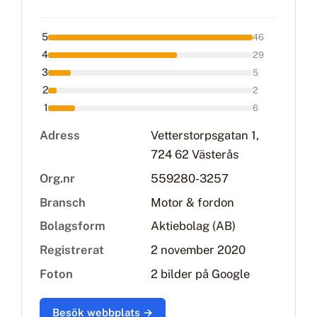
5
46
4
29
3
5
2
2
1
6
Adress
Vetterstorpsgatan 1,
724 62 Västerås
Org.nr
559280-3257
Bransch
Motor & fordon
Bolagsform
Aktiebolag (AB)
Registrerat
2 november 2020
Foton
2 bilder på Google
Besök webbplats →