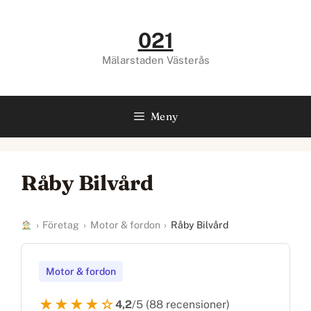
Hoppa
till
021
innehåll
Mälarstaden Västerås
Meny
Råby Bilvård
›
Företag
›
Motor & fordon
›
Råby Bilvård
Motor & fordon
★★★★☆
4,2
/5 (88 recensioner)