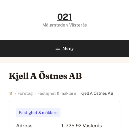
Hoppa
till
021
innehåll
Mälarstaden Västerås
Meny
Kjell A Östnes AB
›
Företag
›
Fastighet & mäklare
›
Kjell A Östnes AB
Fastighet & mäklare
Adress
1, 725 92 Västerås