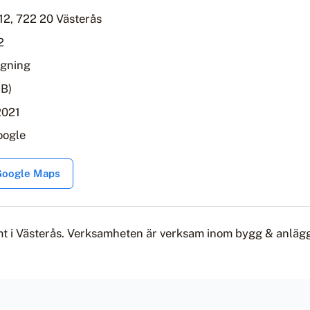
12, 722 20 Västerås
2
ggning
AB)
2021
oogle
 Google Maps
mt i Västerås. Verksamheten är verksam inom bygg & anläg