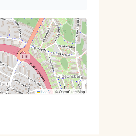
Leaflet
|
© OpenStreetMap