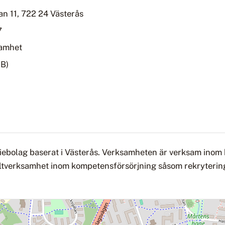
n 11, 722 24 Västerås
7
samhet
AB)
iebolag baserat i Västerås. Verksamheten är verksam inom
tverksamhet inom kompetensförsörjning såsom rekrytering