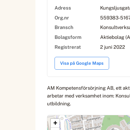
Adress
Kungsljusgata
Org.nr
559383-516
Bransch
Konsultverk
Bolagsform
Aktiebolag (
Registrerat
2 juni 2022
Visa på Google Maps
AM Kompetensförsörjning AB, ett akt
arbetar med verksamhet inom: Konsul
utbildning.
+