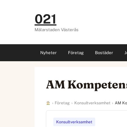
Hoppa
till
021
innehåll
Mälarstaden Västerås
Nyheter
Företag
Bostäder
J
AM Kompetens
›
Företag
›
Konsultverksamhet
›
AM Ko
Konsultverksamhet