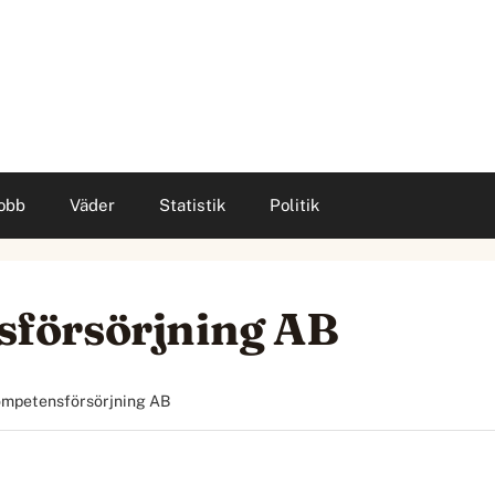
obb
Väder
Statistik
Politik
försörjning AB
mpetensförsörjning AB