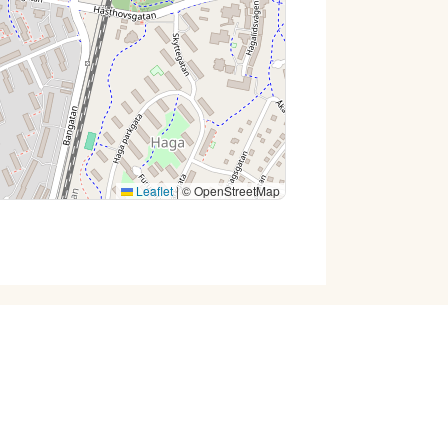
Leaflet
|
© OpenStreetMap