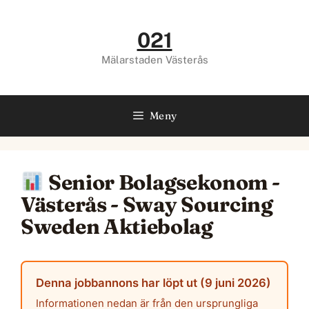
Hoppa
till
021
innehåll
Mälarstaden Västerås
Meny
Senior Bolagsekonom -
Västerås - Sway Sourcing
Sweden Aktiebolag
Denna jobbannons har löpt ut (9 juni 2026)
Informationen nedan är från den ursprungliga