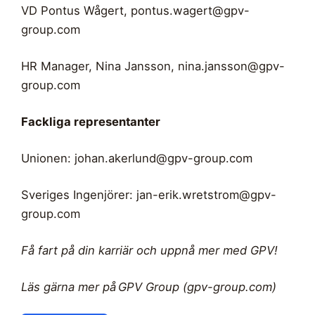
VD Pontus Wågert,
pontus.wagert@gpv-
group.com
HR Manager, Nina Jansson,
nina.jansson@gpv-
group.com
Fackliga representanter
Unionen:
johan.akerlund@gpv-group.com
Sveriges Ingenjörer:
jan-erik.wretstrom@gpv-
group.com
Få fart på din karriär och uppnå mer med GPV!
Läs gärna mer på GPV Group (gpv-group.com)