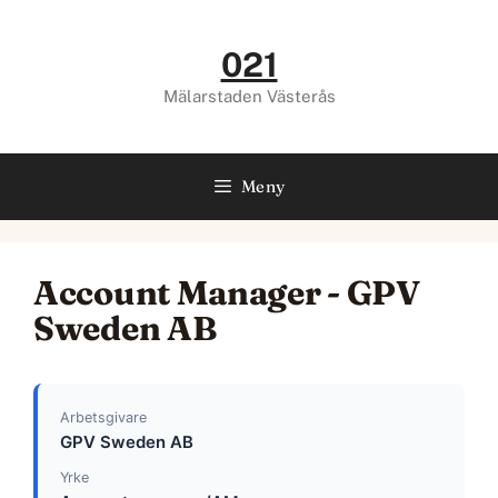
Hoppa
till
021
innehåll
Mälarstaden Västerås
Meny
Account Manager - GPV
Sweden AB
Arbetsgivare
GPV Sweden AB
Yrke