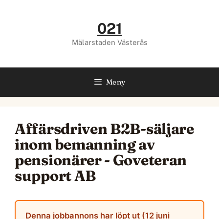
Hoppa
till
021
innehåll
Mälarstaden Västerås
Meny
Affärsdriven B2B-säljare
inom bemanning av
pensionärer - Goveteran
support AB
Denna jobbannons har löpt ut (12 juni