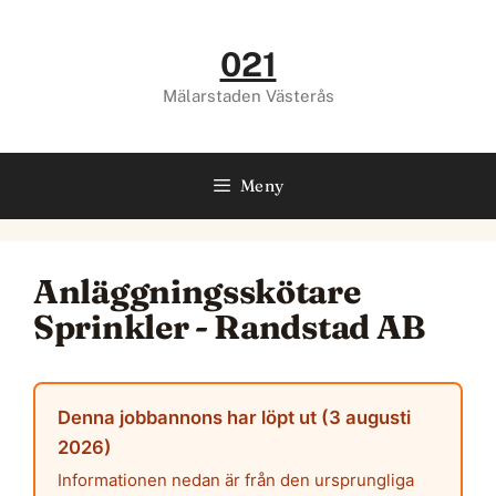
Hoppa
till
021
innehåll
Mälarstaden Västerås
Meny
Anläggningsskötare
Sprinkler - Randstad AB
Denna jobbannons har löpt ut (3 augusti
2026)
Informationen nedan är från den ursprungliga