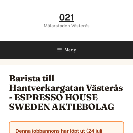
Hoppa
till
021
innehåll
Mälarstaden Västerås
Meny
Barista till
Hantverkargatan Västerås
- ESPRESSO HOUSE
SWEDEN AKTIEBOLAG
Denna jobbannons har löpt ut (24 juli