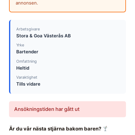
annonsen.
Arbetsgivare
Stora & Goa Västerås AB
Yrke
Bartender
Omfattning
Heltid
Varaktighet
Tills vidare
Ansökningstiden har gått ut
Är du vår nästa stjärna bakom baren?