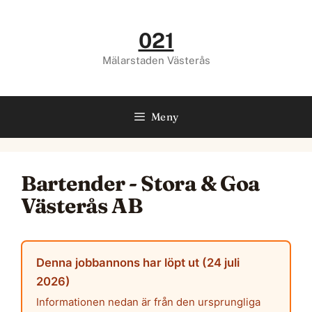
Hoppa
till
021
innehåll
Mälarstaden Västerås
Meny
Bartender - Stora & Goa
Västerås AB
Denna jobbannons har löpt ut (24 juli
2026)
Informationen nedan är från den ursprungliga