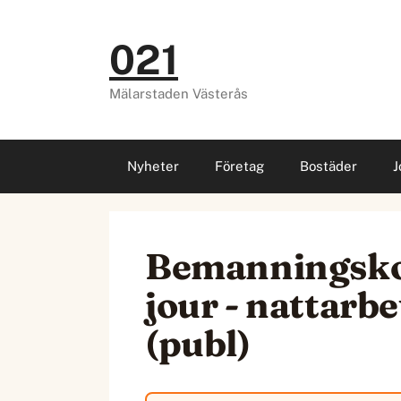
Hoppa
till
021
innehåll
Mälarstaden Västerås
Nyheter
Företag
Bostäder
J
Bemanningskoor
jour - nattarb
(publ)