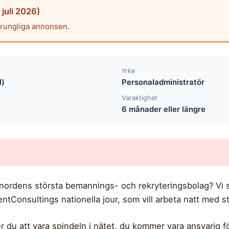
juli 2026)
prungliga annonsen.
Yrke
l)
Personaladministratör
Varaktighet
6 månader eller längre
t av nordens största bemannings- och rekryteringsbolag? V
tConsultings nationella jour, som vill arbeta natt med sta
 att vara spindeln i nätet, du kommer vara ansvarig för