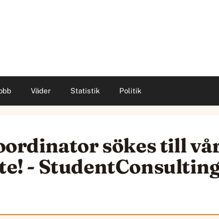
obb
Väder
Statistik
Politik
dinator sökes till vår
ete! - StudentConsulti