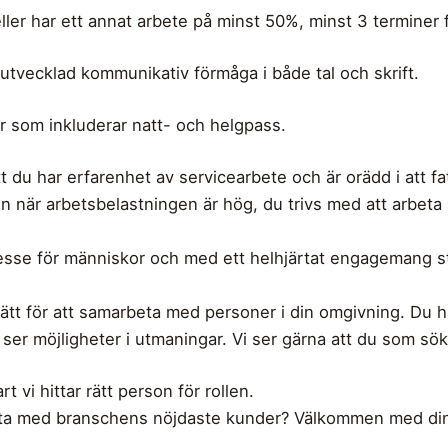
 eller har ett annat arbete på minst 50%, minst 3 terminer
utvecklad kommunikativ förmåga i både tal och skrift.
er som inkluderar natt- och helgpass.
t att du har erfarenhet av servicearbete och är orädd i att 
n när arbetsbelastningen är hög, du trivs med att arbeta
tresse för människor och med ett helhjärtat engagemang str
.
ätt för att samarbeta med personer i din omgivning. Du ha
ser möjligheter i utmaningar. Vi ser gärna att du som sök
t vi hittar rätt person för rollen.
arbeta med branschens nöjdaste kunder? Välkommen med di