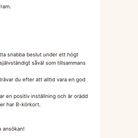
 fram.
fatta snabba beslut under ett högt
 självständigt såväl som tillsammans
ävar du efter att alltid vara en god
r en positiv inställning och är orädd
er har B-körkort.
n ansökan!