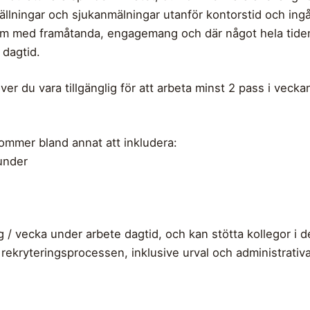
lningar och sjukanmälningar utanför kontorstid och ingå i
team med framåtanda, engagemang och där något hela tide
 dagtid.
över du vara tillgänglig för att arbeta minst 2 pass i veck
kommer bland annat att inkludera:
under
 dag / vecka under arbete dagtid, och kan stötta kollegor 
 rekryteringsprocessen, inklusive urval och administrativ